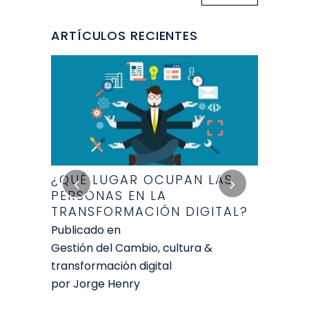
ARTÍCULOS RECIENTES
TURO
¿QUÉ LUGAR OCUPAN LAS
AUTOM
PERSONAS EN LA
INVISIB
TRANSFORMACIÓN DIGITAL?
Publicad
Publicado en
go
,
Autocono
Gestión del Cambio, cultura &
Gestión d
transformación digital
&
transform
por
Jorge Henry
por
Amin