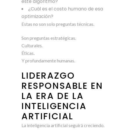
este algoritmo?
¿Cuál es el costo humano de esa
optimización?
Estas no son solo preguntas técnicas.
Son preguntas estratégicas.
Culturales.
Éticas.
Y profundamente humanas.
LIDERAZGO
RESPONSABLE EN
LA ERA DE LA
INTELIGENCIA
ARTIFICIAL
La inteligencia artificial seguirá creciendo.