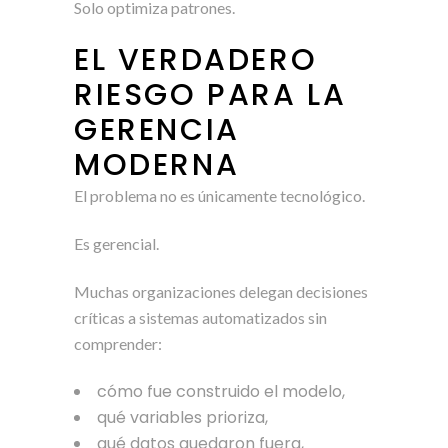
Solo optimiza patrones.
EL VERDADERO
RIESGO PARA LA
GERENCIA
MODERNA
El problema no es únicamente tecnológico.
Es gerencial.
Muchas organizaciones delegan decisiones
críticas a sistemas automatizados sin
comprender:
cómo fue construido el modelo,
qué variables prioriza,
qué datos quedaron fuera,