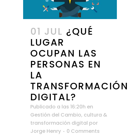
01 JUL
¿QUÉ
LUGAR
OCUPAN LAS
PERSONAS EN
LA
TRANSFORMACIÓN
DIGITAL?
Publicado a las 16:20h
en
Gestión del Cambio, cultura &
transformación digital
por
Jorge Henry
0 Comments