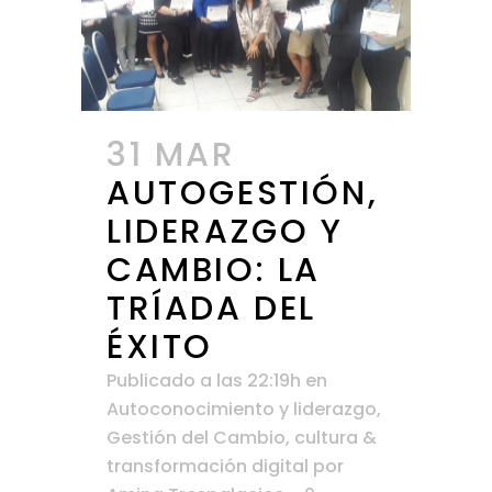
31 MAR
AUTOGESTIÓN,
LIDERAZGO Y
CAMBIO: LA
TRÍADA DEL
ÉXITO
Publicado a las 22:19h
en
Autoconocimiento y liderazgo
,
Gestión del Cambio, cultura &
transformación digital
por