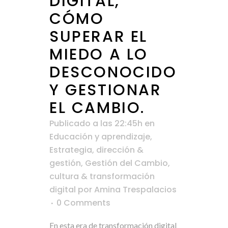
DIGITAL,
CÓMO
SUPERAR EL
MIEDO A LO
DESCONOCIDO
Y GESTIONAR
EL CAMBIO.
Publicado a las 22:45h
en
Educación y aprendizaje
,
Estrategia, dirección &
gestión
,
Gestión del Cambio,
cultura & transformación
digital
por
Amina Trespalacios
0 Comments
En esta era de transformación digital