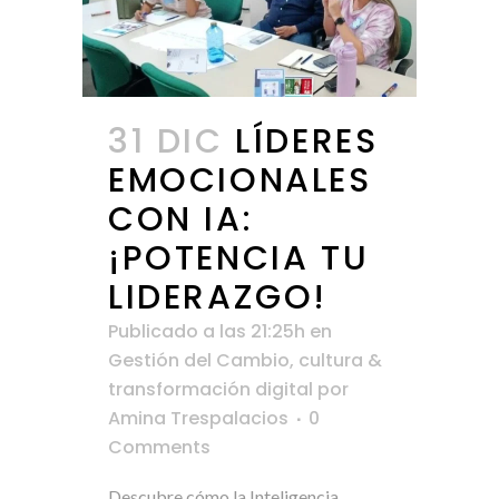
31 DIC
LÍDERES
EMOCIONALES
CON IA:
¡POTENCIA TU
LIDERAZGO!
Publicado a las 21:25h
en
Gestión del Cambio, cultura &
transformación digital
por
Amina Trespalacios
0
Comments
Descubre cómo la Inteligencia